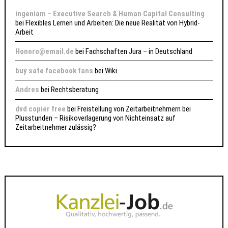
ingeniam – Executive Search & Human Capital Consulting
bei
Flexibles Lernen und Arbeiten: Die neue Realität von Hybrid-
Arbeit
Honoro@email.de
bei
Fachschaften Jura – in Deutschland
buy safe facebook fans
bei
Wiki
Andres
bei
Rechtsberatung
dvd copier free
bei
Freistellung von Zeitarbeitnehmern bei
Plusstunden – Risikoverlagerung von Nichteinsatz auf
Zeitarbeitnehmer zulässig?