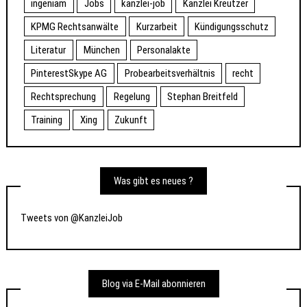
ingeniam
Jobs
kanzlei-job
Kanzlei Kreutzer
KPMG Rechtsanwälte
Kurzarbeit
Kündigungsschutz
Literatur
München
Personalakte
PinterestSkype AG
Probearbeitsverhältnis
recht
Rechtsprechung
Regelung
Stephan Breitfeld
Training
Xing
Zukunft
Was gibt es neues ?
Tweets von @KanzleiJob
Blog via E-Mail abonnieren