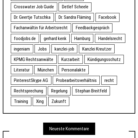
Crosswater Job Guide
Detlef Scheele
Dr. Geertje Tutschka
Dr. Sandra Fläming
Facebook
Fachanwältin für Arbeitsrecht
Feedbackgespräch
foodjobs.de
gerhard kenk
Hamburg
Handelsrecht
ingeniam
Jobs
kanzlei-job
Kanzlei Kreutzer
KPMG Rechtsanwälte
Kurzarbeit
Kündigungsschutz
Literatur
München
Personalakte
PinterestSkype AG
Probearbeitsverhältnis
recht
Rechtsprechung
Regelung
Stephan Breitfeld
Training
Xing
Zukunft
Neueste Kommentare