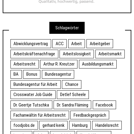
Schlagwörter
Abwicklungsvertrag
ACC
Arbeit
Arbeitgeber
Arbeitskräftenachfrage
Arbeitslosigkeit
Arbeitsmarkt
Arbeitsrecht
Arthur R. Kreutzer
Ausbildungsmarkt
BA
Bonus
Bundesagentur
Bundesagentur für Arbeit
Chance
Crosswater Job Guide
Detlef Scheele
Dr. Geertje Tutschka
Dr. Sandra Fläming
Facebook
Fachanwältin für Arbeitsrecht
Feedbackgespräch
foodjobs.de
gerhard kenk
Hamburg
Handelsrecht